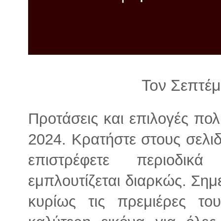
λ
λ
α
γ
ή
Τον Σεπτέμ
Προτάσεις και επιλογές πολ
2024. Κρατήστε στους σελιδ
επιστρέφετε περιοδικ
εμπλουτίζεται διαρκώς. Ση
κυρίως τις πρεμιέρες το