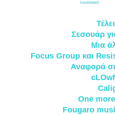
Τέλει
Σεσουάρ γ
Μια ά
Focus Group και Resis
Αναφορά σε
cLOw
Cali
One more 
Fougaro music