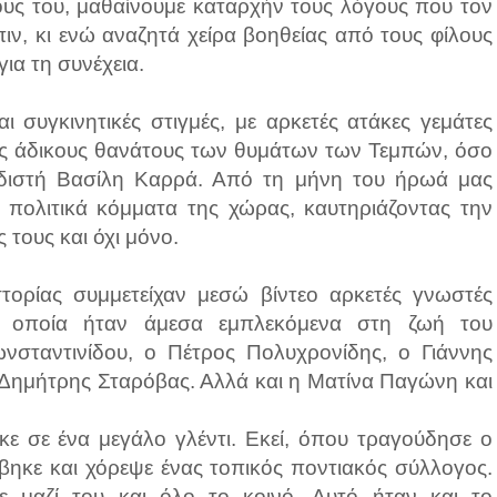
ους του, μαθαίνουμε καταρχήν τους λόγους που τον
ν, κι ενώ αναζητά χείρα βοηθείας από τους φίλους
για τη συνέχεια.
 συγκινητικές στιγμές, με αρκετές ατάκες γεμάτες
ους άδικους θανάτους των θυμάτων των Τεμπών, όσο
υδιστή Βασίλη Καρρά. Από τη μήνη του ήρωά μας
 πολιτικά κόμματα της χώρας, καυτηριάζοντας την
τους και όχι μόνο.
στορίας συμμετείχαν μεσώ βίντεο αρκετές γνωστές
α οποία ήταν άμεσα εμπλεκόμενα στη ζωή του
σταντινίδου, ο Πέτρος Πολυχρονίδης, ο Γιάννης
 Δημήτρης Σταρόβας. Αλλά και η Ματίνα Παγώνη και
ε σε ένα μεγάλο γλέντι. Εκεί, όπου τραγούδησε ο
ηκε και χόρεψε ένας τοπικός ποντιακός σύλλογος.
 μαζί του και όλο το κοινό. Αυτό ήταν και το