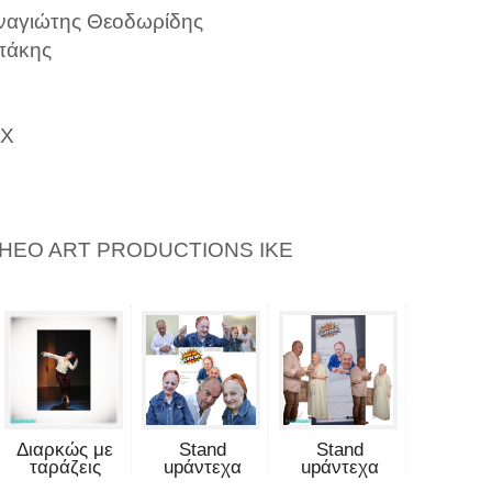
αναγιώτης Θεοδωρίδης
πάκης
OX
NTHEO ART PRODUCTIONS ΙΚΕ
Διαρκώς με
Stand
Stand
ταράζεις
upάντεχα
upάντεχα