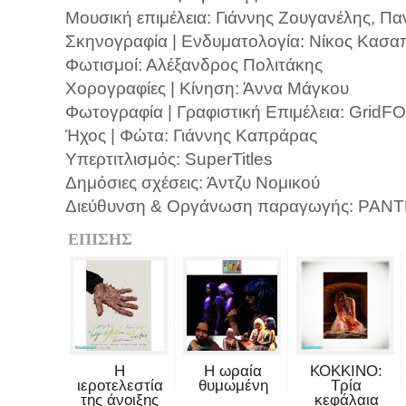
Μουσική επιμέλεια: Γιάννης Ζουγανέλης, Π
Σκηνογραφία | Ενδυματολογία: Νίκος Κασα
Φωτισμοί: Αλέξανδρος Πολιτάκης
Χορογραφίες | Κίνηση: Άννα Μάγκου
Φωτογραφία | Γραφιστική Επιμέλεια: GridF
Ήχος | Φώτα: Γιάννης Καπράρας
Υπερτιτλισμός: SuperTitles
Δημόσιες σχέσεις: Άντζυ Νομικού
Διεύθυνση & Οργάνωση παραγωγής: PA
ΕΠΙΣΗΣ
Η
Η ωραία
ΚΟΚΚΙΝΟ:
ιεροτελεστία
θυμωμένη
Τρία
της άνοιξης
κεφάλαια