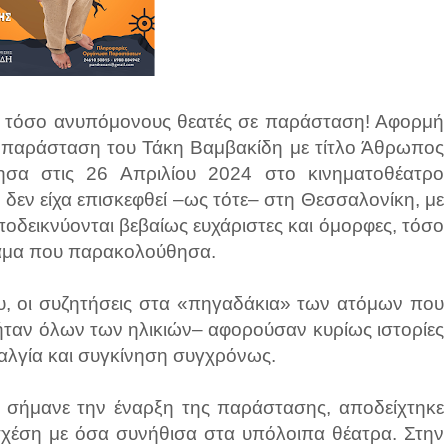
 τόσο ανυπόμονους θεατές σε παράσταση! Αφορμή
ή παράσταση του Τάκη Βαμβακίδη με τίτλο Άθρωπος
ησα στις 26 Απριλίου 2024 στο κινηματοθέατρο
δεν είχα επισκεφθεί –ως τότε– στη Θεσσαλονίκη, με
αποδεικνύονται βεβαίως ευχάριστες και όμορφες, τόσο
έαμα που παρακολούθησα.
υ, οι συζητήσεις στα «πηγαδάκια» των ατόμων που
ι ήταν όλων των ηλικιών– αφορούσαν κυρίως ιστορίες
ταλγία και συγκίνηση συγχρόνως.
υ σήμανε την έναρξη της παράστασης, αποδείχτηκε
σχέση με όσα συνήθισα στα υπόλοιπα θέατρα. Στην