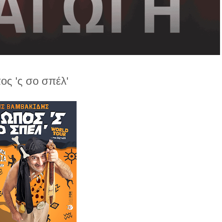
ς 'ς σο σπέλ'