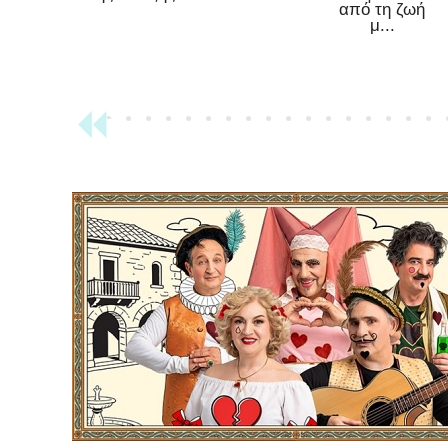
από τη ζωή
μ...