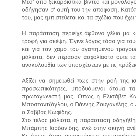
Μέσ' από ξεκαρδιστικά βίντεο και μονολόγ
οδήγησαν σ' αυτή του την απόφαση. Κατόπι
του, μας εμπιστεύεται και τα σχέδια που έχει 
Η παράσταση περιείχε άφθονο γέλιο μα και
τροφή για σκέψη. Έγινε λόγος τόσο για τ
και για τον χαμό του αγαπημένου τραγο
μάλιστα, δεν πέρασαν ασχολίαστα ούτε τα
ανακολουθία των υποσχέσεων με τις πράξεις 
Αξίζει να σημειωθεί πως στην ροή της ι
προσωπικότητες, υποδυόμενοι άτομα τ
πρωταγωνιστή μας. Όπως η Ελισάβετ Κων
Μποσταντζόγλου, ο Γιάννης Ζουγανέλης, ο
ο Σάββας Κωφίδης.
Στο τέλος μάλιστα, η παράσταση οδηγήθηκ
Μπάμπης Ιορδανίδης, ενώ στην σκηνή ανέβ
Κι όπως ήταν αναμενόμενο συμπαρέσυρε