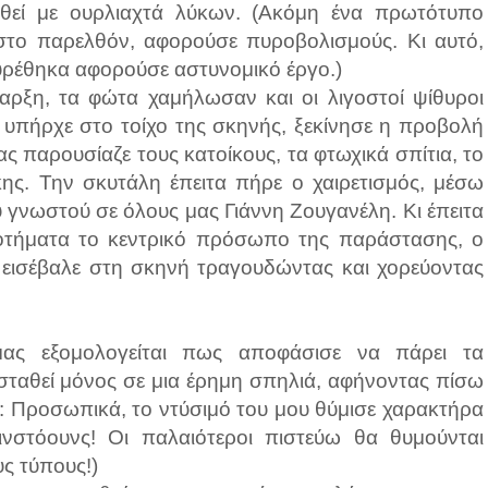
αθεί με ουρλιαχτά λύκων. (Ακόμη ένα πρωτότυπο
στο παρελθόν, αφορούσε πυροβολισμούς. Κι αυτό,
υρέθηκα αφορούσε αστυνομικό έργο.)
αρξη, τα φώτα χαμήλωσαν και οι λιγοστοί ψίθυροι
 υπήρχε στο τοίχο της σκηνής, ξεκίνησε η προβολή
ς παρουσίαζε τους κατοίκους, τα φτωχικά σπίτια, το
κης. Την σκυτάλη έπειτα πήρε ο χαιρετισμός, μέσω
 γνωστού σε όλους μας Γιάννη Ζουγανέλη. Κι έπειτα
ροτήματα το κεντρικό πρόσωπο της παράστασης, ο
 εισέβαλε στη σκηνή τραγουδώντας και χορεύοντας
μας εξομολογείται πως αποφάσισε να πάρει τα
ασταθεί μόνος σε μια έρημη σπηλιά, αφήνοντας πίσω
ση: Προσωπικά, το ντύσιμό του μου θύμισε χαρακτήρα
νστόουνς! Οι παλαιότεροι πιστεύω θα θυμούνται
ς τύπους!)