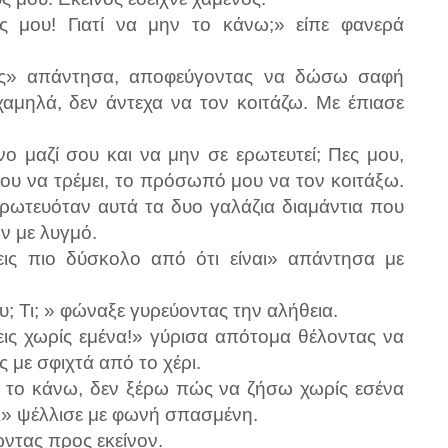
ες μου! Γιατί να μην το κάνω;» είπε φανερά
εις» απάντησα, αποφεύγοντας να δώσω σαφή
αμηλά, δεν άντεχα να τον κοιτάζω. Με έπιασε
ο μαζί σου και να μην σε ερωτευτεί; Πες μου,
του να τρέμει, το πρόσωπό μου να τον κοιτάξω.
ερωτευόταν αυτά τα δυο γαλάζια διαμάντια που
ν με λυγμό.
ις πιο δύσκολο από ότι είναι» απάντησα με
ου; Τι; » φώναξε γυρεύοντας την αλήθεια.
εις χωρίς εμένα!» γύρισα απότομα θέλοντας να
 με σφιχτά από το χέρι.
α το κάνω, δεν ξέρω πώς να ζήσω χωρίς εσένα
δι» ψέλλισε με φωνή σπασμένη.
ντας προς εκείνον.