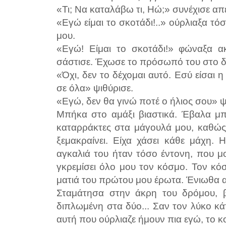
«Τι; Να καταλάβω τι, Ηώ;» συνέχισε απ
«Εγώ είμαι το σκοτάδι!..» ούρλιαξα τ
μου.
«Εγώ! Είμαι το σκοτάδι!» φώναξα ακ
σάστισε. Έχωσε το πρόσωπό του στο δ
«Όχι, δεν το δέχομαι αυτό. Εσύ είσαι η 
σε όλα» ψιθύρισε.
«Εγώ, δεν θα γινώ ποτέ ο ήλιος σου» 
Μπήκα στο αμάξι βιαστικά. Έβαλα μπ
καταρράκτες στα μάγουλά μου, καθώς
ξεμακραίνει. Είχα χάσει κάθε μάχη.
αγκαλιά του ήταν τόσο έντονη, που μο
γκρεμίσει όλο μου τον κόσμο. Τον κ
ματιά του πρώτου μου έρωτα. Ένιωθα
Σταμάτησα στην άκρη του δρόμου, β
διπλωμένη στα δύο... Σαν τον λύκο 
αυτή που ούρλιαζε ήμουν πια εγώ, το κο