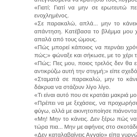
«Γιατί; Γιατί να μην σε ερωτευτώ π
ενοχλημένος.
«Σε παρακαλώ, απλά... μην το κάν
απάντηση. Κατέβασα το βλέμμα μου χ
απαλά από τους ώμους.
«Πώς μπορεί κάποιος να περνάει χρόν
πώς;» φώναξε και σήκωσε, με το χέρι 
«Πώς; Πες μου, ποιος τρελός δεν θα 
αντικρύζω αυτή την στιγμή;» είπε σχεδό
«Σταματά σε παρακαλώ, μην το κάνε
δάκρυα να στάζουν λίγο λίγο.
«Τι είναι αυτό που σε κρατάει μακριά μ
«Πρέπει να με ξεχάσεις, να προχωρήσ
φύγω, αλλά με ακινητοποίησε πιάνοντας
«Μη! Μην το κάνεις. Δεν ξέρω πώς ν
τώρα πια... Μην με αφήνεις στο σκοτά
«Δεν καταλαβαίνεις Αγγαίο» είπα γυρνώ