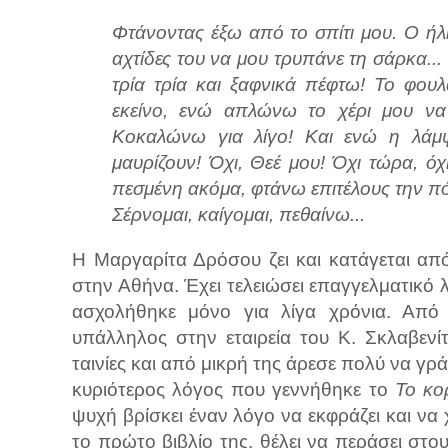
Φτάνοντας έξω από το σπίτι μου. Ο ήλι
αχτίδες του να μου τρυπάνε τη σάρκα..
τρία τρία και ξαφνικά πέφτω! Το φουλ
εκείνο, ενώ απλώνω το χέρι μου να 
Κοκαλώνω για λίγο! Και ενώ η λάμ
μαυρίζουν! Όχι, Θεέ μου! Όχι τώρα, όχι
πεσμένη ακόμα, φτάνω επιτέλους την πό
Σέρνομαι, καίγομαι, πεθαίνω...
Η Μαργαρίτα Δρόσου ζει και κατάγεται από
στην Αθήνα. Έχει τελειώσει επαγγελματικό λ
ασχολήθηκε μόνο για λίγα χρόνια. Από 
υπάλληλος στην εταιρεία του Κ. Σκλαβενίτ
ταινίες και από μικρή της άρεσε πολύ να γρά
κυριότερος λόγος που γεννήθηκε το
Το κο
ψυχή βρίσκει έναν λόγο να εκφράζει και να 
το πρώτο βιβλίο της, θέλει να περάσει στο