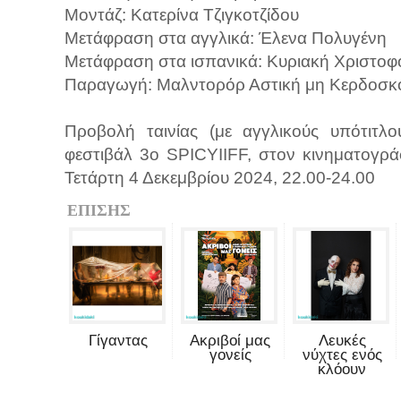
Μοντάζ: Κατερίνα Τζιγκοτζίδου
Μετάφραση στα αγγλικά: Έλενα Πολυγένη
Μετάφραση στα ισπανικά: Κυριακή Χριστοφ
Παραγωγή: Μαλντορόρ Αστική μη Κερδοσκο
Προβολή ταινίας (με αγγλικούς υπότιτλο
φεστιβάλ 3ο SPICYIIFF, στον κινηματογρ
Τετάρτη 4 Δεκεμβρίου 2024, 22.00-24.00
ΕΠΙΣΗΣ
Γίγαντας
Ακριβοί μας
Λευκές
γονείς
νύχτες ενός
κλόουν