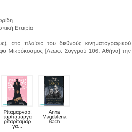
ορίδη
πική Εταιρία
υς), στο πλαίσιο του διεθνούς κινηματογραφικού
άφο Μικρόκοσμος [Λεωφ. Συγγρού 106, Αθήνα] την
Ρίταμαργαρί
Anna
ταρίταμαργα
Magdalena
ρίταρίταμαρ
Bach
γα...