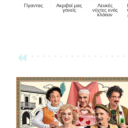
Γίγαντας
Ακριβοί μας
Λευκές
γονείς
νύχτες ενός
κλόουν