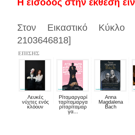
Η είσοδος στην έκθεση είν
Στον Εικαστικό Κύκλο
2103646818]
ΕΠΙΣΗΣ
Λευκές
Ρίταμαργαρί
Anna
νύχτες ενός
ταρίταμαργα
Magdalena
κλόουν
ρίταρίταμαρ
Bach
γα...