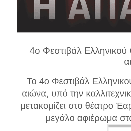
λ
λ
α
γ
ή
4ο Φεστιβάλ Ελληνικού
α
Το 4ο Φεστιβάλ Ελληνικο
αιώνα, υπό την καλλιτεχνικ
μετακομίζει στο θέατρο Έαρ
μεγάλο αφιέρωμα στ