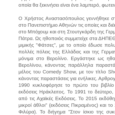
οποία θα ξεκινήσει είναι ένα λαμπερό, φωτει
Ο Χρήστος Αναστασόπουλος γεννήθηκε στη
στο Πανεπιστήμιο Αθηνών τις οποίες και δι
στο Μπόχουμ και στη Στουτγκάρδη της Γερμ
Πάτρα. Ως ηθοποιός συμμετείχε στα ΔΗΠΕΘ
μιμικής "Φάτσες", με το οποίο έδωσε πολ
πολλές πόλεις της Ελλάδας και της Γερμανί
μόνιμα στο Βερολίνο. Εργάστηκε ως ηθ
Βερολίνου, κάνοντας παράλληλα παραστάσ
μέλος του Comedy Show, με τον τίτλο Sho
κάνοντας παραστάσεις για ενήλικες. Αρθρογ
1990 κυκλοφόρησε το πρώτο του βιβλίο μ
εκδόσεις Ηράκλειτος. Το 1991 το δεύτερο,
από τις Αχαϊκές Εκδόσεις. Το 2015 εκδόθη
μικροί άθλοι" (εκδόσεις Πικραμένος) και τ
Φιλύρα). Το διήγημα "Στον ίσκιο της συκ