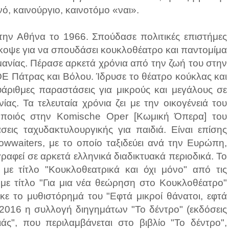
νό, καινούργιο, καινοτόμο «ναι».
ν Αθήνα το 1966. Σπούδασε πολιτικές επιστήμες
έκοψε για να σπουδάσει κουκλοθέατρο και παντομίμα
ανίας. Πέρασε αρκετά χρόνια από την ζωή του στην
Ε Πάτρας και Βόλου. Ίδρυσε το θέατρο κούκλας και
υάριθμες παραστάσεις για μικρούς και μεγάλους σε
ας. Τα τελευταία χρόνια ζει με την οικογένειά του
οποιός στην Κomische Οper [Κωμική Όπερα] του
εις ταχυδακτυλουργικής για παιδιά. Είναι επίσης
wwaiters, με το οποίο ταξιδεύει ανά την Ευρώπη,
ραφεί σε αρκετά ελληνικά διαδικτυακά περιοδικά. Το
ε τίτλο "Κουκλοθεατρικά και όχι μόνο" από τις
 με τίτλο "Για μια νέα θεώρηση στο Κουκλοθέατρο"
κε το μυθιστόρημά του "Εφτά μικροί θάνατοι, εφτά
ο 2016 η συλλογή διηγημάτων "Το δέντρο" (εκδόσεις
ιάς", που περιλαμβάνεται στο βιβλίο "Το δέντρο",