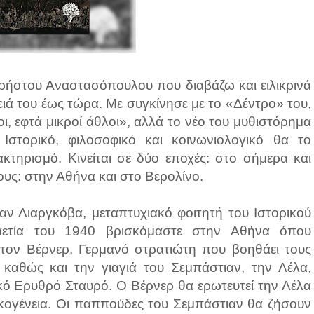
υ Χρήστου Αναστασόπουλου που διαβάζω και ειλικρινά
ειά του έως τώρα. Με συγκίνησε με το «Δέντρο» του,
οι, εφτά μικροί άθλοι», αλλά το νέο του μυθιστόρημα
 Ιστορικό, φιλοσοφικό και κοινωνιολογικό θα το
κτηρισμό. Κινείται σε δύο εποχές: στο σήμερα και
πους: στην Αθήνα και στο Βερολίνο.
αν Λιαργκόβα, μεταπτυχιακό φοιτητή του Ιστορικού
καετία του 1940 βρισκόμαστε στην Αθήνα όπου
τον Βέρνερ, Γερμανό στρατιώτη που βοηθάει τους
 καθώς και την γιαγιά του Σεμπάστιαν, την Λέλα,
ικό Ερυθρό Σταυρό. Ο Βέρνερ θα ερωτευτεί την Λέλα
οικογένεια. Οι παππούδες του Σεμπάστιαν θα ζήσουν