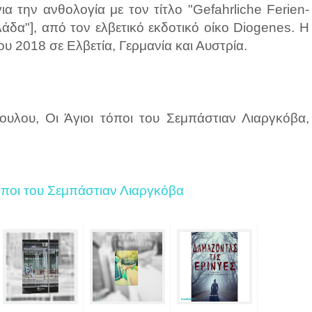
α την ανθολογία με τον τίτλο "Gefahrliche Ferien-
λάδα"], από τον ελβετικό εκδοτικό οίκο Diogenes. H
υ 2018 σε Ελβετία, Γερμανία και Αυστρία.
λου, Οι Άγιοι τόποι του Σεμπάστιαν Λιαργκόβα,
όποι του Σεμπάστιαν Λιαργκόβα