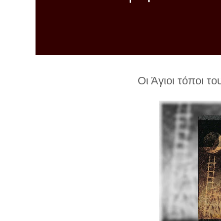
λ
λ
α
γ
ή
Οι Άγιοι τόποι τ