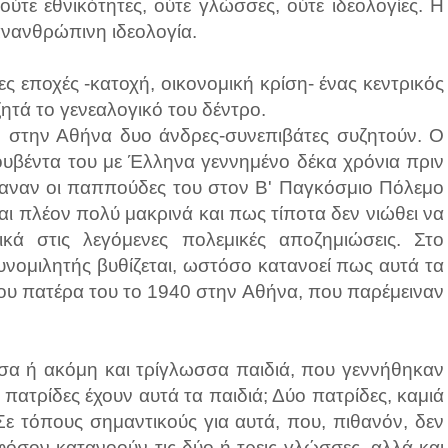
ούτε εθνικότητες, ούτε γλώσσες, ούτε ιδεολογίες. Η
ανανθρώπινη ιδεολογία.
ς εποχές -κατοχή, οικονομική κρίση- ένας κεντρικός
ητά το γενεαλογικό του δέντρο.
ο στην Αθήνα δυο άνδρες-συνεπιβάτες συζητούν. Ο
ουβέντα του με Έλληνα γεννημένο δέκα χρόνια πριν
 έκαναν οι παππούδες του στον Β' Παγκόσμιο Πόλεμο
ναι πλέον πολύ μακρινά και πως τίποτα δεν νιώθει να
κά στις λεγόμενες πολεμικές αποζημιώσεις. Στο
νομιλητής βυθίζεται, ωστόσο κατανοεί πως αυτά τα
ς του πατέρα του το 1940 στην Αθήνα, που παρέμειναν
σσα ή ακόμη και τρίγλωσσα παιδιά, που γεννήθηκαν
πατρίδες έχουν αυτά τα παιδιά; Δύο πατρίδες, καμιά
ε τόπους σημαντικούς για αυτά, που, πιθανόν, δεν
εφόσον κατανοούν τις δύο ή τρεις γλώσσες, αλλά και