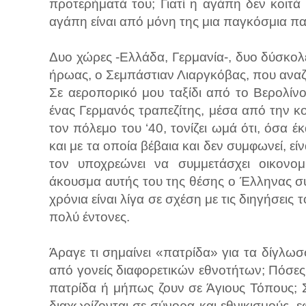
προτερήματά του; Γιατί η αγάπη δεν κοιτά 
αγάπη είναι από μόνη της μια παγκόσμια π
Δυο χώρες -Ελλάδα, Γερμανία-, δυο δύσκολε
ήρωας, ο Σεμπάστιαν Λιαργκόβας, που αναζ
Σε αεροπορικό μου ταξίδι από το Βερολίν
ένας Γερμανός τραπεζίτης, μέσα από την κ
τον πόλεμο του ‘40, τονίζει ωμά ότι, όσα
και με τα οποία βέβαια και δεν συμφωνεί, εί
τον υποχρεώνει να συμμετάσχει οικονομι
άκουσμα αυτής του της θέσης ο Έλληνας συ
χρόνια είναι λίγα σε σχέση με τις διηγήσει
πολύ έντονες.
Άραγε τι σημαίνει «πατρίδα» για τα δίγλω
από γονείς διαφορετικών εθνοτήτων; Πόσες 
πατρίδα ή μήπως ζουν σε Άγιους Τόπους; Σ
διαχωρίζονται σε σύνορα και εθνικισμούς, 