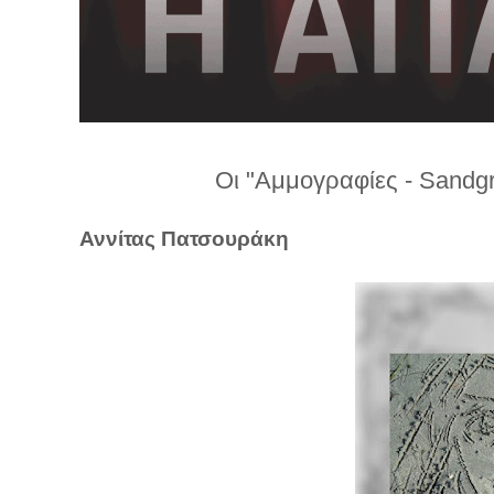
λ
λ
α
γ
ή
Οι "Αμμογραφίες - Sandg
Αννίτας Πατσουράκη