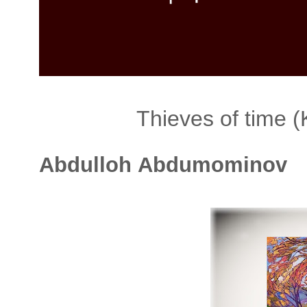
λ
λ
α
γ
ή
Thieves of time 
Abdulloh
Abdumominov