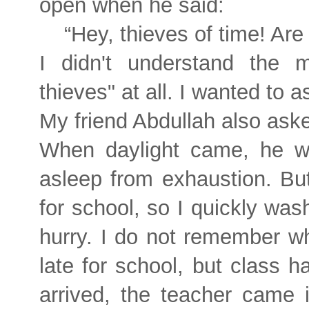
open when he said:
“Hey, thieves of time! Ar
I didn't understand the 
thieves" at all. I wanted to a
My friend Abdullah also ask
When daylight came, he wen
asleep from exhaustion. Bu
for school, so I quickly wa
hurry. I do not remember wha
late for school, but class 
arrived, the teacher came 