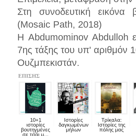
Στη συνοδευτική εικόνα 
(Mosaic Path, 2018)
Η Abdumominov Abdulloh εί
7ης τάξης του υπ' αριθμόν 
Ουζμπεκιστάν.
ΕΠΙΣΗΣ
10+1
Ιστορίες
Τρίκαλα:
ιστορίες
δαγκωμένων
Ιστορίες της
βουτηγμένες
μήλων
πόλης μας
σε τσάι μ...