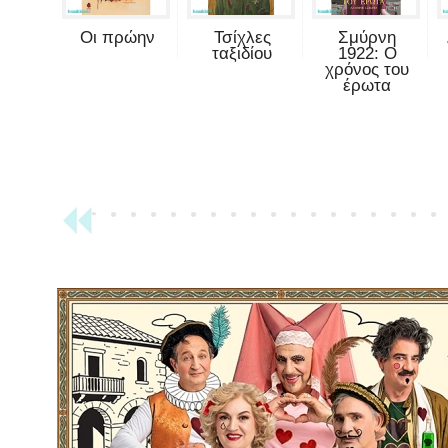
Οι πρώην
Τσίχλες
Σμύρνη
ταξιδίου
1922: Ο
χρόνος του
έρωτα