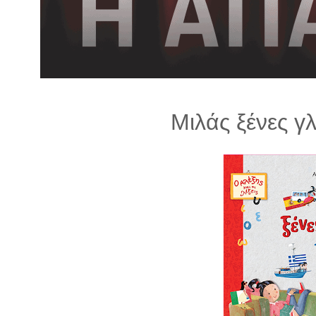
λ
λ
α
γ
ή
Μιλάς ξένες γλ