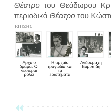
Θέατρο
του Θεόδωρου Κρί
περιοδικό
Θέατρο
του Κώστ
ΕΠΙΣΗΣ
Αρχαίο
Η αρχαία
Ανδρομάχη
δράμα: Οι
τραγωδία και
Ευρυπίδη
νεότεροι
τα
ρόλοι
ερωτήματα