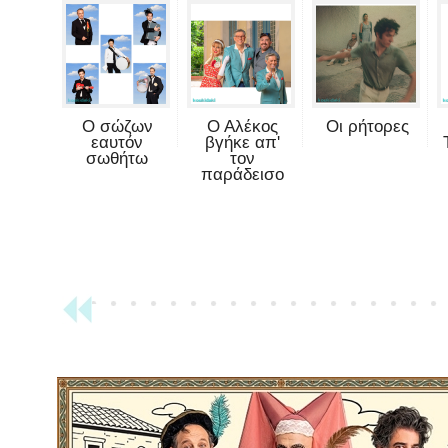
Ο σώζων
Ο Αλέκος
Οι ρήτορες
εαυτόν
βγήκε απ'
σωθήτω
τον
παράδεισο