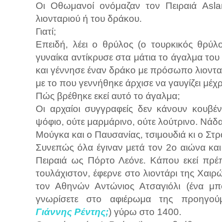
Οι Οθωμανοί ονόμαζαν τον Πειραιά Asla
λιονταριού ή του δράκου.
Γιατί;
Επειδή, λέει ο θρύλος (ο τουρκικός θρύλ
γυναίκα αντίκρυσε στα μάτια το άγαλμα του
και γέννησε έναν δράκο με πρόσωπο λιονταρ
με το που γεννήθηκε άρχισε να γαυγίζει μέχ
Πώς βρέθηκε εκεί αυτό το άγαλμα;
Οι αρχαίοι συγγραφείς δεν κάνουν κουβέν
ψόφιο, ούτε μαρμάρινο, ούτε λούτρινο. Νάδα
Μούγκα και ο Παυσανίας, τσιμουδιά κι ο Στ
Συνεπώς όλα έγιναν μετά τον 2ο αιώνα κα
Πειραιά ως Πόρτο Λεόνε. Κάπου εκεί πρέ
τουλάχιστον, έφερνε στο λιοντάρι της Χαιρ
τον Αθηνών Αντώνιος Ατσαγιόλι (ένα μπ
γνωρίσετε στο αφιέρωμα της προηγο
Γιάννης
Ρέντης;
) γύρω στο 1400.