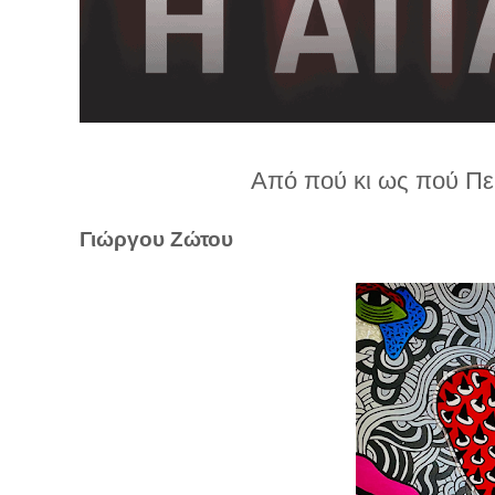
λ
λ
α
γ
ή
Από πού κι ως πού Πε
Γιώργου Ζώτου