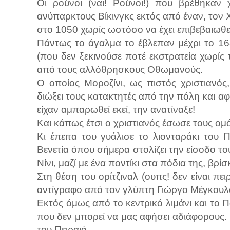
Οι ρούνοι (ναι! Ρούνοι!) που βρέθηκαν
ανύπαρκτους Βίκινγκς εκτός από έναν, τον
στο 1050 χωρίς ωστόσο να έχει επιβεβαιωθεί
Πάντως το άγαλμα το έβλεπαν μέχρι το 16
(που δεν ξεκινούσε ποτέ εκστρατεία χωρίς 
από τους αλλόθρησκους Οθωμανούς.
Ο οποίος Μοροζίνι, ως πιστός χριστιανός
διώξει τους κατακτητές από την πόλη και 
είχαν αμπαρωθεί εκεί, την ανατίναξε!
Και κάπως έτσι ο χριστιανός έσωσε τους ομ
Κι έπειτα του γυάλισε το λιονταράκι του Π
Βενετία όπου σήμερα στολίζει την είσοδο το
Νίνι, μαζί με ένα ποντίκι στα πόδια της, βρίσ
Στη θέση του ορίτζιναλ (ουπς! δεν είναι πε
αντίγραφο από τον γλύπτη Γιώργο Μέγκουλ
Εκτός όμως από το κεντρικό λιμάνι και το Π
που δεν μπορεί να μας αφήσει αδιάφορους. Π
του Πειραιά.