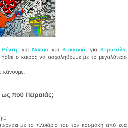
α
Ρέντη
, για
Νίκαια
και
Κοκκινιά
, για
Κερατσίνι
,
τι ήρθε ο καιρός να ασχοληθούμε με το μεγαλύτερο
το κάνουμε.
 ως πού Πειραιάς;
ής;
 περνάει με το πλοιάριό του τον κοσμάκη από ένα