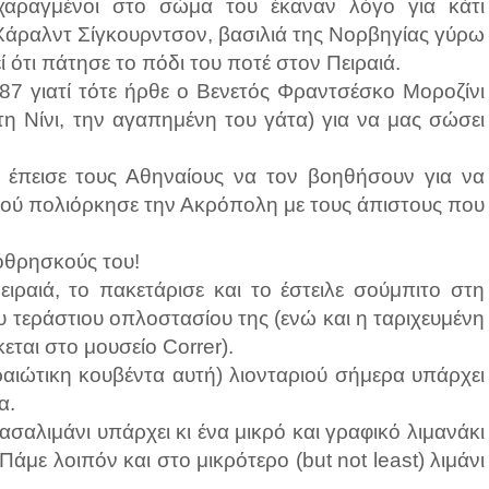
 χαραγμένοι στο σώμα του έκαναν λόγο για κάτι
 Χάραλντ Σίγκουρντσον, βασιλιά της Νορβηγίας γύρω
 ότι πάτησε το πόδι του ποτέ στον Πειραιά.
87 γιατί τότε ήρθε ο Βενετός Φραντσέσκο Μοροζίνι
τη Νίνι, την αγαπημένη του γάτα) για να μας σώσει
, έπεισε τους Αθηναίους να τον βοηθήσουν για να
αφού πολιόρκησε την Ακρόπολη με τους άπιστους που
όθρησκούς του!
ειραιά, το πακετάρισε και το έστειλε σούμπιτο στη
υ τεράστιου οπλοστασίου της (ενώ και η ταριχευμένη
κεται στο μουσείο Correr).
ιραιώτικη κουβέντα αυτή) λιονταριού σήμερα υπάρχει
α.
ασαλιμάνι υπάρχει κι ένα μικρό και γραφικό λιμανάκι
άμε λοιπόν και στο μικρότερο (but not least) λιμάνι