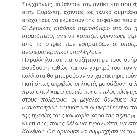
Συγχρόνως μαθαίνουν τον αντίκτυπο που εί
στην Ευρώπη, έχοντας ως τελικό συμπέρ
στόχο τους να εκθέσουν την ασφάλεια που ε
Ο Δέτσικας στάθηκε περισσότερο στο ότι 
στρατόπεδο, αντί να κοπάζει, φούντωνε μέ
από τις στήλες των εφημερίδων οι υπουργο
ανώτεροι κρατικοί υπάλληλοι.
[2]
Παράλληλα, σε μια συζήτηση με τους ομήρ
Βουδούρη καθώς και τον γαμπρό του, τον 
κάλλιστα θα μπορούσαν να χαρακτηριστούν 
Γιατί
όπως ακριβώς οι ληστές μοιράζουν τα λύ
πρωτοπαλίκαρο μεσαίο και ο απλός κλέφτης μ
στους πολέμους: οι μεγάλες δυνάμεις λα
ικανοποιητικό κομμάτι και οι μικροί εκείνα 
της ηγεσίας τους και καμία φορά της τύχης.
[3]
Κι επίσης,
ποιος θέλει να τυραννιέται, να επ
Κανένας. Θα αρκούσε να συμμαχήσει με τον ι