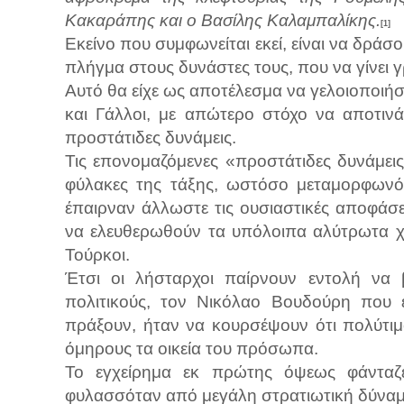
Κακαράπης και ο Βασίλης Καλαμπαλίκης.
[1]
Εκείνο που συμφωνείται εκεί, είναι να δρά
πλήγμα στους δυνάστες τους, που να γίνει 
Αυτό θα είχε ως αποτέλεσμα να γελοιοποιή
και Γάλλοι, με απώτερο στόχο να αποτιν
προστάτιδες δυνάμεις.
Τις επονομαζόμενες «προστάτιδες δυνάμει
φύλακες της τάξης, ωστόσο μεταμορφωνότ
έπαιρναν άλλωστε τις ουσιαστικές αποφάσ
να ελευθερωθούν τα υπόλοιπα αλύτρωτα χ
Τούρκοι.
Έτσι οι λήσταρχοι παίρνουν εντολή να
πολιτικούς, τον Νικόλαο Βουδούρη που 
πράξουν, ήταν να κουρσέψουν ότι πολύτιμ
όμηρους τα οικεία του πρόσωπα.
Το εγχείρημα εκ πρώτης όψεως φάνταζε
φυλασσόταν από μεγάλη στρατιωτική δύνα