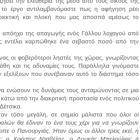
ήσει την ελευθερία της μέσα από τους δικούς της
το έργο αντιλαμβανόμαστε πως η αφήγηση ρέει
ριεκτική και πλοκή που μας αποσπά αμέσως το
ν απόηχο της απαγωγής ενός Γάλλου λοχαγού από
ς εντέλει καρπώθηκε ένα σεβαστό ποσό από την
ένας οι φοβερότεροι ληστές της χώρας, γνωρίζοντας
άθη και τις αδυναμίες τους. Παράλληλα γινόμαστε
ν εξελίξεων που συνέβαιναν αυτό το διάστημα τόσο
 να ενώσουν τις δυνάμεις τους ανταμώνοντας σε μια
κάτω από την διακριτική προστασία ενός πολιτικού
Δέτσικα.
ταν τόσο μεγάλη, σε σημείο μάλιστα που
όλοι οι
εφαλών θα έδιναν το ένα τους χέρι για να γνωρίζουν
ιπε ο Πανουργιάς. Ήταν όμως οι άλλοι τρεις εκεί, η
ς: ο Χρήστος Νταβέλης, ο Λουκάς Μπελούλιας ή