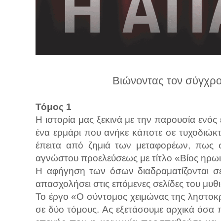
λ
λ
α
γ
ή
Βιώνοντας τον σύγχρο
Τόμος 1
Η ιστορία μας ξεκινά με την παρουσία ενός
ένα ερμάρι που ανήκε κάποτε σε τυχοδιώκ
έπειτα από ζημιά των μεταφορέων, πως σ
αγνώστου προελεύσεως με τίτλο «Βίος ηρωι
Η αφήγηση των όσων διαδραματίζονται σε 
απασχολήσει στις επόμενες σελίδες του μυθ
Το έργο «Ο σύντομος χειμώνας της ληστοκ
σε δύο τόμους. Ας εξετάσουμε αρχικά όσα π