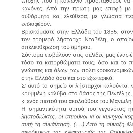
εποχής που η κοινωνία προσπαθούσε να ζ
κανόνες. Από την πρώτη μας επαφή με 
αυθόρμητα και ελεύθερα, με γλώσσα πε
ενδιαφέρον.
Βρισκόμαστε στην Ελλάδα του 1855, στο
τον τρομερό λήσταρχο Νταβέλη, ο οποίο
απελευθέρωση του ομήρου.
Σύντομα εισβάλουν στις σελίδες μας ένας-
τόσο τα κατορθώματα τους, όσο και τα π
γνώστες και όλων των πολιτικοοικονομικώ
στην Ελλάδα όσο και στο εξωτερικό.
Σ’ αυτό το σημείο οι λήσταρχοι καλούνται
κρυμμένη καλύβα στο δάσος της Πεντέλης, 
κι ενός πιστού του ακολούθου: του Μανώλη 
Η σημαντικότητα αυτού του γεγονότος ή
ληστοδιώκτες, οι σπιούνοι κι οι κυνηγοί κ
αυτή τη συνάντηση. (….) Από τη σύναξη έλε
αφρόκρεμα της κλεφτουριάς της Ρούμελη