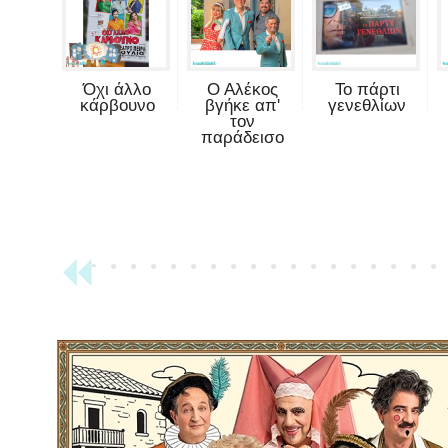
Όχι άλλο
Ο Αλέκος
Το πάρτι
κάρβουνο
βγήκε απ'
γενεθλίων
τον
παράδεισο