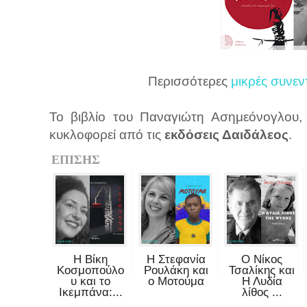
Περισσότερες
μικρές συνεν
Το βιβλίο του Παναγιώτη Ασημεόνογλου,
κυκλοφορεί από τις
εκδόσεις Δαιδάλεος
.
ΕΠΙΣΗΣ
Η Βίκη
Η Στεφανία
Ο Νίκος
Κοσμοπούλο
Ρουλάκη και
Τσαλίκης και
υ και το
ο Μοτούμα
Η Λυδία
Ικεμπάνα:...
λίθος ...