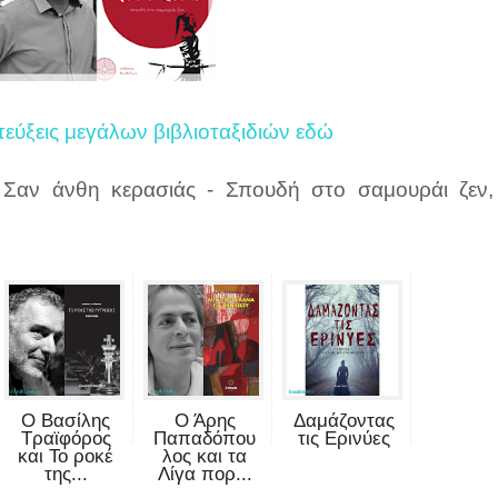
τεύξεις μεγάλων βιβλιοταξιδιών εδώ
 Σαν άνθη κερασιάς - Σπουδή στο σαμουράι ζεν,
Ο Βασίλης
Ο Άρης
Δαμάζοντας
Τραϊφόρος
Παπαδόπου
τις Ερινύες
και Το ροκέ
λος και τα
της...
Λίγα πορ...