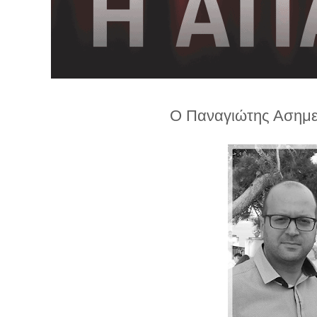
λ
λ
α
γ
ή
Ο Παναγιώτης Ασημε