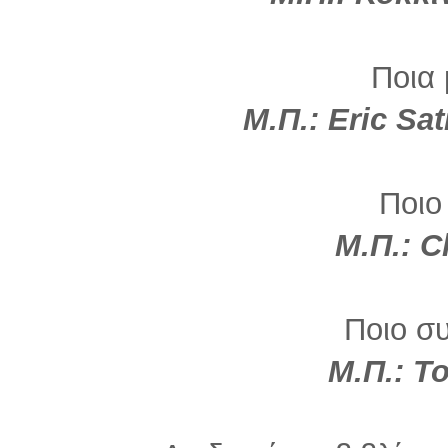
Ποια 
Μ.Π.: Eric Sa
Ποιο
Μ.Π.: C
Ποιο σ
Μ.Π.: Τ