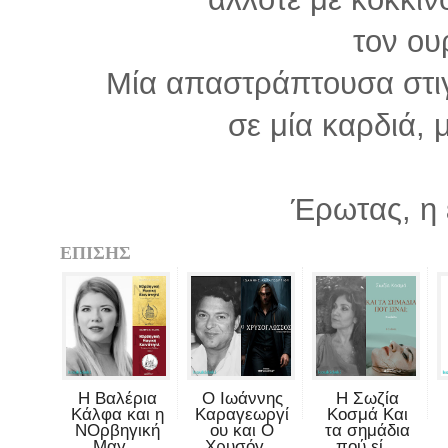
τον ου
Μία απαστράπτουσα στι
σε μία καρδιά, 
Έρωτας, η 
ΕΠΙΣΗΣ
Η Βαλέρια
Ο Ιωάννης
Η Σωζία
Κάλφα και η
Καραγεωργί
Κοσμά Και
ΝΟρβηγική
ου και Ο
τα σημάδια
Μαγ...
Χρυσόγ...
πού εί...