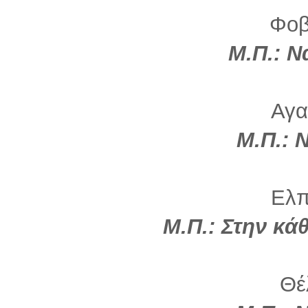
Φοβ
Μ.Π.: Ν
Αγα
Μ.Π.: 
Ελπί
Μ.Π.: Στην κάθ
Θέλ