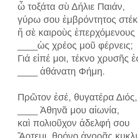
ὦ τοξάτα σὺ Δήλιε Παιάν,
γύρω σου ἐμβρόντητος στέκω
ἤ σὲ καιροὺς ἐπερχόμενους
____
ὡς χρέος μοῦ φέρνεις;
Γιά εἰπέ μοι, τέκνο χρυσῆς 
____
ἀθάνατη Φήμη.
Πρῶτον ἐσέ, θυγατέρα Διός,
____
Ἀθηνᾶ μου αἰωνία,
καὶ πολιοῦχον ἀδελφή σου
Ἄρτεμι, θρόνο ἀγορᾶς κυκλ