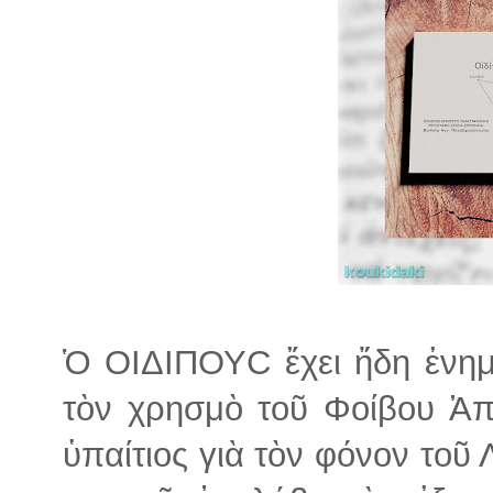
Ὁ ΟΙΔΙΠΟΥC ἔχει ἤδη ἐνη
τὸν χρησμὸ τοῦ Φοίβου Ἀπ
ὑπαίτιος γιὰ τὸν φόνον τοῦ 