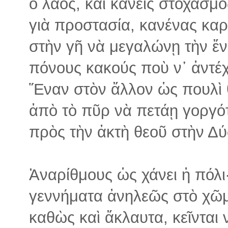
ὁ λαός, καὶ κανείς στοχασμὸ
γιὰ προστασία, κανένας κα
στὴν γῆ νὰ μεγαλώνῃ τὴν ἔν
πόνους κακούς ποὺ ν᾽ ἀντέχ
Ἕναν στὸν ἄλλον ὡς πουλὶ 
ἀπὸ τὸ πῦρ νὰ πετάῃ γοργό
πρὸς τὴν ἀκτὴ θεοῦ στὴν Δύ
Ἀναρίθμους ὡς χάνει ἡ πόλι
γεννήματα ἀνηλεῶς στὸ χῶ
καθὼς καὶ ἄκλαυτα, κεῖνται 