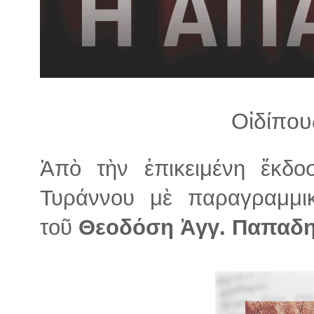
λ
λ
α
γ
ή
Οἰδίπου
Ἀπὸ τὴν ἐπικειμένη ἔκδο
Τυράννου μὲ παραγραμμικ
τοῦ
Θεοδόση Ἀγγ. Παπαδ