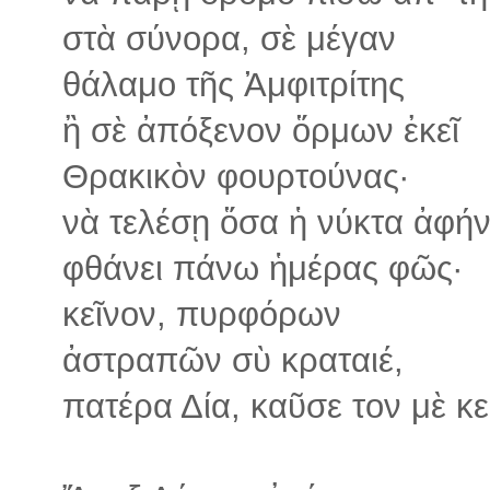
στὰ σύνορα, σὲ μέγαν
θάλαμο τῆς Ἀμφιτρίτης
ἢ σὲ ἀπόξενον ὅρμων ἐκεῖ
Θρακικὸν φουρτούνας·
νὰ τελέσῃ ὅσα ἡ νύκτα ἀφήν
φθάνει πάνω ἡμέρας φῶς·
κεῖνον, πυρφόρων
ἀστραπῶν σὺ κραταιέ,
πατέρα Δία, καῦσε τον μὲ κ