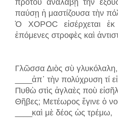
προτοῦ ἀναλάβῃ τὴν ἐξου
παύσῃ ἡ μαστίζουσα τὴν πόλ
Ὁ ΧΟΡΟC εἰσέρχεται ἐκ 
ἑπόμενες στροφὲς καὶ ἀντισ
Γλῶσσα Διὸς σὺ γλυκόλαλη,
____
ἀπ᾽ τὴν πολύχρυση τί εἰ
Πυθὼ στὶς ἀγλαὲς ποὺ εἰσῆ
Θῆβες; Μετέωρος ἔγινε ὁ ν
____
καὶ μὲ δέος ὡς τρέμω,