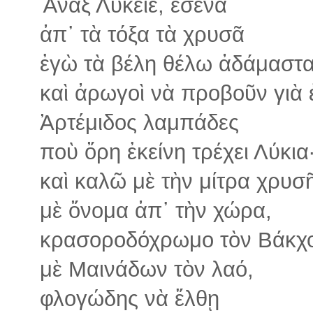
Ἄναξ Λύκειε, ἐσένα
ἀπ᾽ τὰ τόξα τὰ χρυσᾶ
ἐγὼ τὰ βέλη θέλω ἀδάμαστ
καὶ ἀρωγοὶ νὰ προβοῦν γιὰ 
Ἀρτέμιδος λαμπάδες
ποὺ ὄρη ἐκείνη τρέχει Λύκια
καὶ καλῶ μὲ τὴν μίτρα χρυσ
μὲ ὄνομα ἀπ᾽ τὴν χώρα,
κρασοροδόχρωμο τὸν Βάκχ
μὲ Μαινάδων τὸν λαό,
φλογώδης νὰ ἔλθῃ