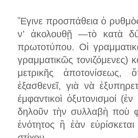
Ἔγινε προσπάθεια ὁ ρυθμὸς
ν’ ἀκολουθῇ —τὸ κατὰ δύ
πρωτοτύπου. Οἱ γραμματικ
γραμματικῶς τονιζόμενες) κ
μετρικῆς ἀποτονίσεως,
ἐξασθενεῖ, γιὰ νὰ ἐξυπηρε
έμφαντικοὶ ὀξυτονισμοί (ἐν
δηλοῦν τὴν συλλαβὴ ποὺ φ
ἑνότητος ἢ ἐὰν εὑρίσκεται
στίχου.