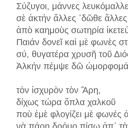
Σύζυγοι, μάννες λευκόμαλλε
σὲ ἀκτήν ἄλλες ᾽δῶθε ἄλλε
ἀπὸ καημοὺς σωτηρία ἱκετε
Παιάν δονεῖ καὶ μὲ φωνὲς 
σύ, θυγατέρα χρυσῆ τοῦ Διός
Ἀλκήν πέμψε δῶ ὠμορφομά
τὸν ἰσχυρὸν τὸν Ἄρη,
δίχως τώρα ὅπλα χαλκοῦ
ποὺ ἐμὲ φλογίζει μὲ φωνές 
νὰ πάρῃ δρόμο πίσω ἀπ᾽ τὴ