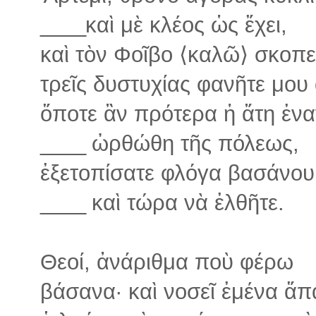
____
καὶ μὲ κλέος ὡς ἔχει,
καὶ τὸν Φοῖβο ⟨καλῶ⟩ σκοπε
τρεῖς δυστυχίας φανῆτε μου
ὅποτε ἂν πρότερα ἡ ἄτη ἐνα
____
ὠρθώθη τῆς πόλεως,
ἐξετοπίσατε φλόγα βασάνου
____
καὶ τώρα νὰ ἐλθῆτε.
Θεοί, ἀνάριθμα ποὺ φέρω
βάσανα· καὶ νοσεῖ ἐμένα ἅπ