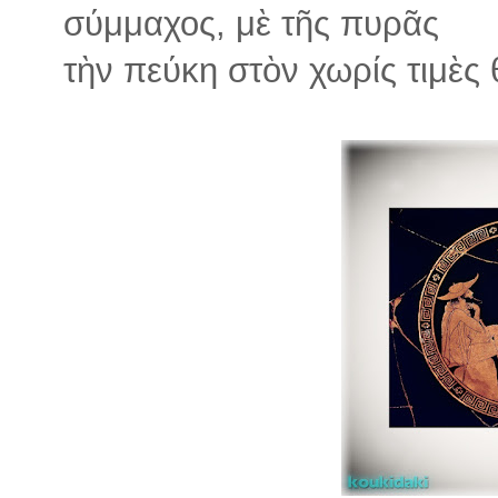
σύμμαχος, μὲ τῆς πυρᾶς
τὴν πεύκη στὸν χωρίς τιμὲς