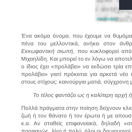
Ένα ακόμα όνομα, που έχουμε να θυμόμασ
πένα του μελλοντικά, ανήκει στον άνθ
Εκκωφαντική σιωπή
, που κυκλοφορεί από
Μιχαηλίδη. Και μπορεί το εν λόγω να αποτε
ο ίδιος έχει «προλάβει» να εκδώσει τρία επ
προλάβει» γιατί πρόκειται για αρκετά νέ
στους στίχους: καινούργια ματιά, σύγχρονη μ
Το τέλος φαντάζει ως η καλύτερη αρχή 
Πολλά πράγματα στην ποίηση δείχνουν κλισέ.
ζωή ή τον θάνατο ή τον έρωτα ή με απουσί
κ.α. Αν σταθείς επιφανειακά, δηλαδή «σ
προφανώς, λίγο ή πολύ, όλοι οι δημιουργοί