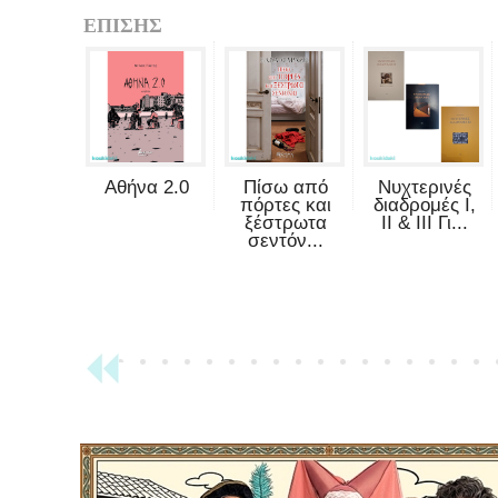
ΕΠΙΣΗΣ
Αθήνα 2.0
Πίσω από
Νυχτερινές
πόρτες και
διαδρομές Ι,
ξέστρωτα
ΙΙ & ΙΙΙ Γι...
σεντόν...