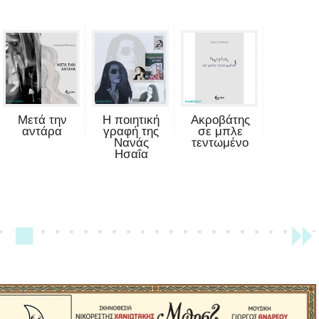
Μετά την
Η ποιητική
Ακροβάτης
αντάρα
γραφή της
σε μπλε
Νανάς
τεντωμένο
Ησαΐα