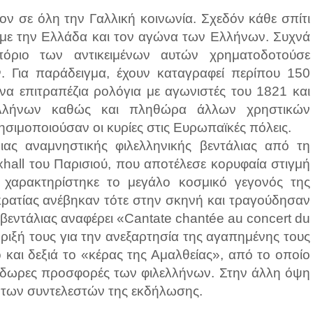
έον σε όλη την Γαλλική κοινωνία. Σχεδόν κάθε σπίτι
κά με την Ελλάδα και τον αγώνα των Ελλήνων. Συχνά
ριο των αντικειμένων αυτών χρηματοδοτούσε
. Για παράδειγμα, έχουν καταγραφεί περίπου 150
χνα επιτραπέζια ρολόγια με αγωνιστές του 1821 και
Ελλήνων καθώς και πληθώρα άλλων χρηστικών
ησιμοποιούσαν οι κυρίες στις Ευρωπαϊκές πόλεις.
μιας αναμνηστικής φιλελληνικής βεντάλιας από τη
hall του Παρισιού, που αποτέλεσε κορυφαία στιγμή
ι χαρακτηρίστηκε το μεγάλο κοσμικό γεγονός της
οκρατίας ανέβηκαν τότε στην σκηνή και τραγούδησαν
 βεντάλιας αναφέρει «Cantate chantée au concert du
ήριξή τους για την ανεξαρτησία της αγαπημένης τους
 και δεξιά το «κέρας της Αμαλθείας», από το οποίο
αιόδωρες προσφορές των φιλελλήνων. Στην άλλη όψη
 των συντελεστών της εκδήλωσης.