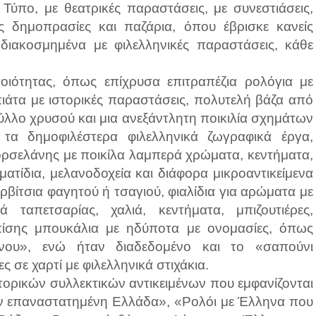
ύπο, με θεατρικές παραστάσεις, με συνεστιάσεις,
ές δημοπρασίες και παζάρια, όπου έβρισκε κανείς
, διακοσμημένα με φιλελληνικές παραστάσεις, κάθε
ποιότητας, όπως επίχρυσα επιτραπέζια ρολόγια με
πιάτα με ιστορικές παραστάσεις, πολυτελή βάζα από
λο χρυσού και μια ανεξάντλητη ποικιλία σχημάτων
τα δημοφιλέστερα φιλελληνικά ζωγραφικά έργα,
ορσελάνης με ποικίλα λαμπερά χρώματα, κεντήματα,
ατίδια, μελανοδοχεία και διάφορα μικροαντικείμενα
βίτσια φαγητού ή τσαγιού, φιαλίδια για αρώματα με
ταπετσαρίας, χαλιά, κεντήματα, μπιζουτιέρες,
 Επίσης μπουκάλια με ηδύποτα με ονομασίες, όπως
νου», ενώ ήταν διαδεδομένο και το «σαπούνι
 σε χαρτί με φιλελληνικά στιχάκια.
ιστορικών συλλεκτικών αντικειμένων που εμφανίζονται
ην επαναστατημένη Ελλάδα», «Ρολόι με Έλληνα που