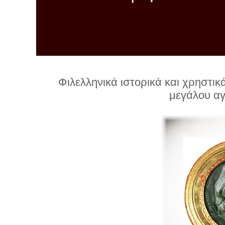
λ
λ
α
γ
ή
Φιλελληνικά ιστορικά και χρηστικά
μεγάλου α