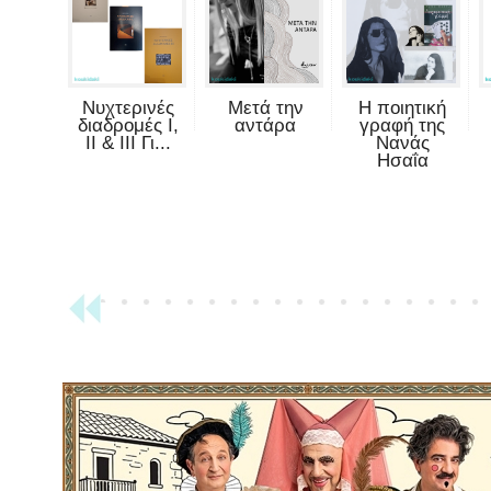
Νυχτερινές
Μετά την
Η ποιητική
διαδρομές Ι,
αντάρα
γραφή της
ΙΙ & ΙΙΙ Γι...
Νανάς
Ησαΐα