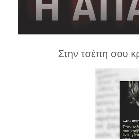
λ
λ
α
γ
ή
Στην τσέπη σου κρ