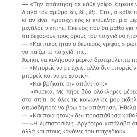
— «Την απάντηση σε κάθε γρίφο έπρεπε ν
δίπλα τον αριθμό έξι, έξι, έξι. Έτσι, ο κάθ
κι αν είναι προσεχτικός κι επιμελής, μια μ
μεγάλος νικητής. Εκείνος που θα μάθει για
ότι δεχόσουν τους όρους του παιχνιδιού ήτα
— «Και ποιος ήταν ο δεύτερος γρίφος;» ρώ
να παίζω το παιχνίδι της.
Άφησε να κυλήσουν μερικά δευτερόλεπτα π
— «Μπορείς να με έχεις, αλλά δεν μπορείς να
μπορείς και να με χάσεις».
— «Και βρήκατε την απάντηση;»
— «Φυσικά. Με πήρε δύο ολόκληρες μέρες
στο σπίτι, σε όλες τις κοινωνικές μου εκδη
οπωσδήποτε να βρω την απάντηση. Ήθελα ν
— «Και ποια ήταν;» δεν προσπάθησα καθόλ
— «Η εμπιστοσύνη. Αργότερα κατάλαβα ότ
αλλά και στους κανόνες του παιχνιδιού».