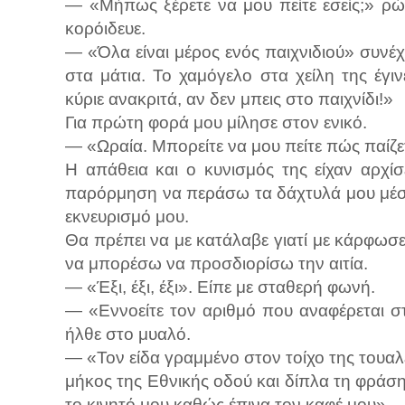
— «Μήπως ξέρετε να μου πείτε εσείς;» ρώ
κορόιδευε.
— «Όλα είναι μέρος ενός παιχνιδιού» συνέχι
στα μάτια. Το χαμόγελο στα χείλη της έγι
κύριε ανακριτά, αν δεν μπεις στο παιχνίδι!»
Για πρώτη φορά μου μίλησε στον ενικό.
— «Ωραία. Μπορείτε να μου πείτε πώς παίζετ
Η απάθεια και ο κυνισμός της είχαν αρχί
παρόρμηση να περάσω τα δάχτυλά μου μέσ
εκνευρισμό μου.
Θα πρέπει να με κατάλαβε γιατί με κάρφωσ
να μπορέσω να προσδιορίσω την αιτία.
— «Έξι, έξι, έξι». Είπε με σταθερή φωνή.
— «Εννοείτε τον αριθμό που αναφέρεται 
ήλθε στο μυαλό.
— «Τον είδα γραμμένο στον τοίχο της τουα
μήκος της Εθνικής οδού και δίπλα τη φράση
το κινητό μου καθώς έπινα τον καφέ μου».