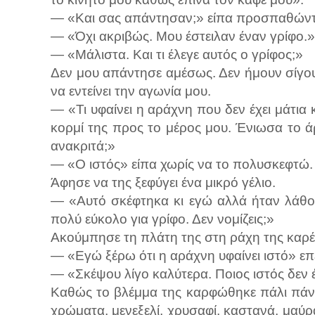
— «Και σας απάντησαν;» είπα προσπαθώντα
— «Όχι ακριβώς. Μου έστειλαν έναν γρίφο.»
— «Μάλιστα. Και τι έλεγε αυτός ο γρίφος;»
Δεν μου απάντησε αμέσως. Δεν ήμουν σίγο
να εντείνει την αγωνία μου.
— «Τι υφαίνει η αράχνη που δεν έχει μάτια κ
κορμί της προς το μέρος μου. Ένιωσα το άρ
ανακριτά;»
— «Ο ιστός» είπα χωρίς να το πολυσκεφτώ.
Άφησε να της ξεφύγει ένα μικρό γέλιο.
— «Αυτό σκέφτηκα κι εγώ αλλά ήταν λάθος
πολύ εύκολο για γρίφο. Δεν νομίζεις;»
Ακούμπησε τη πλάτη της στη ράχη της καρέκ
— «Εγώ ξέρω ότι η αράχνη υφαίνει ιστό» επ
— «Σκέψου λίγο καλύτερα. Ποιος ιστός δεν έ
Καθώς το βλέμμα της καρφώθηκε πάλι πάνω
χρώματα, μενεξελί, χρυσαφί, καστανά, μαύ