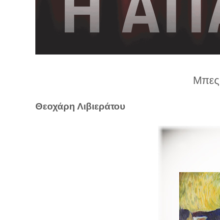
λ
λ
α
γ
ή
Μπες 
Θεοχάρη Λιβιεράτου