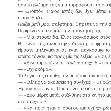
σαν το βλέμμα της να απορροφούσε τη σκέ
— «Λοιπόν; Ποιος ιστός δεν έχει μάτια 
διασκεδάζει.
Παίζει μαζί μου
, σκέφτηκα. Έπρεπε να την σ
Περίμενα να ακούσω την απάντησή της.
— «Μια ιστοσελίδα. Ένας παγκόσμιος ιστός
Η φωνή της ακούστηκε δυνατή, η φράση 
είμαστε μπλεγμένοι σε έναν παγκόσμιο ισ
έπειτα τόνισε μία προς μία τις λέξεις. «
Εσύ
, 
— «Δεν συμμετέχω σε κανένα παιχνίδι» είπ
— «Όχι ακόμα».
Τα λόγια της ειπώθηκαν με τέτοια σιγουριά, 
— «Θέλεις να ακούσεις τη συνέχεια;» με ρώ
Ήμουν περίεργος. Πρέπει να το είδε στα μάτ
— «Δυο μέρες μετά, στάλθηκε στο κινητό μο
στο παιχνίδι».
— «Και ποιοι ήταν οι όροι συμμετοχής;» ρώ