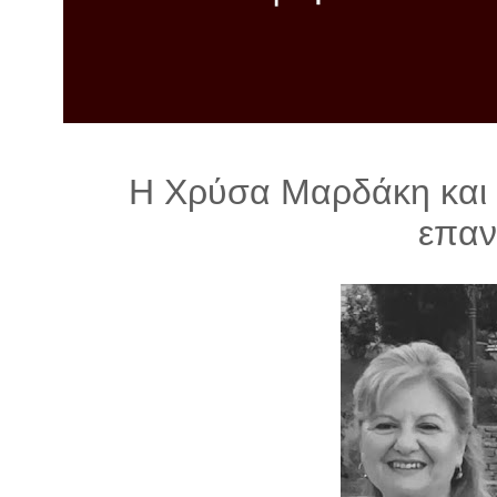
λ
λ
α
γ
ή
Η Χρύσα Μαρδάκη και 
επα