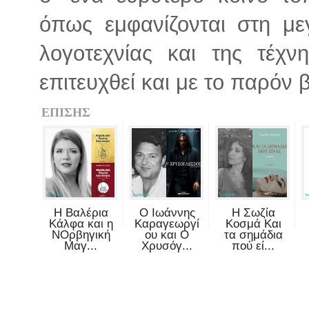
όπως εμφανίζονται στη μεγ
λογοτεχνίας και της τέχν
επιτευχθεί και με το παρόν β
ΕΠΙΣΗΣ
Η Βαλέρια
Ο Ιωάννης
Η Σωζία
Κάλφα και η
Καραγεωργί
Κοσμά Και
ΝΟρβηγική
ου και Ο
τα σημάδια
Μαγ...
Χρυσόγ...
πού εί...