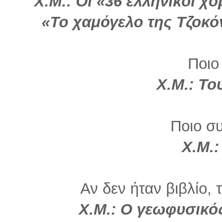
Χ.Μ.: Οι «36 ελληνικοί χ
«Το χαμόγελο της Τζοκό
Ποιο
Χ.Μ.: Το
Ποιο σ
Χ.Μ.:
Αν δεν ήταν βιβλίο, 
Χ.Μ.: Ο γεωφυσικό