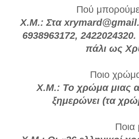
Πού μπορούμε
Χ.Μ.: Στα xrymard@gmail
6938963172, 2422024320. 
πάλι ως Χ
Ποιο χρώμα 
Χ.Μ.: Το χρώμα μιας 
ξημερώνει (τα χρώ
Ποια 