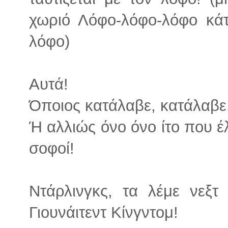
χωριό Λόφο-λόφο-λόφο κά
λόφο)
Αυτά!
Όποιος κατάλαβε, κατάλαβε
Ή αλλιώς όνο όνο ίτο που έλ
σοφοί!
Ντάρλινγκς, τα λέμε νεξτ 
Γιουνάιτεντ Κίνγντομ!