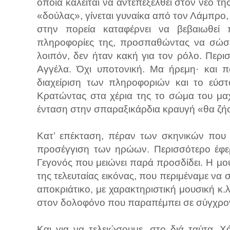
οποία καλείται να αντεπεξέλθει στον νέο τ
«δούλας», γίνεται γυναίκα από τον Λάμπρο,
στην πορεία καταφέρνει να βεβαιωθεί πα
πληροφορίες της, προσπαθώντας να σώσε
λοιπόν, δεν ήταν κακή για τον ρόλο. Περ
Αγγέλα. Όχι υποτονική. Μα ήρεμη· και 
διαχείριση των πληροφοριών και το εύστ
Κρατώντας στα χέρια της το σώμα του μα
ένταση στην σπαραξικάρδια κραυγή «θα ζήσ
Κατ’ επέκταση, πέραν των σκηνικών που 
προσέγγιση των ηρώων. Περισσότερο έφερ
Γεγονός που μειώνει παρά προσδίδει. Η μου
της τελευταίας εικόνας, που περιμέναμε να
αποκριάτικο, με χαρακτηριστική μουσική κ.λ
στον δολοφόνο που παραπέμπει σε σύγχρον
Και για να τελειώσουμε, στο διά ταύτα.