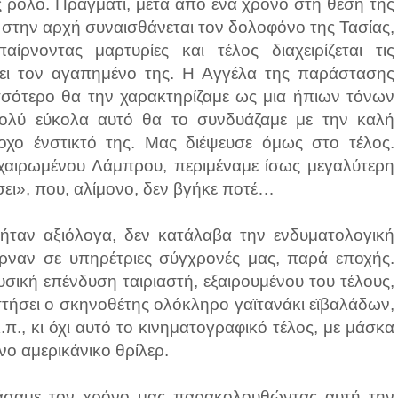
ης ρόλο. Πράγματι, μετά από ένα χρόνο στη θέση της
 στην αρχή συναισθάνεται τον δολοφόνο της Τασίας,
ίρνοντας μαρτυρίες και τέλος διαχειρίζεται τις
ι τον αγαπημένο της. Η Αγγέλα της παράστασης
ισσότερο θα την χαρακτηρίζαμε ως μια ήπιων τόνων
πολύ εύκολα αυτό θα το συνδυάζαμε με την καλή
οχο ένστικτό της. Μας διέψευσε όμως στο τέλος.
χαιρωμένου Λάμπρου, περιμέναμε ίσως μεγαλύτερη
ει», που, αλίμονο, δεν βγήκε ποτέ…
ήταν αξιόλογα, δεν κατάλαβα την ενδυματολογική
ναν σε υπηρέτριες σύγχρονές μας, παρά εποχής.
σική επένδυση ταιριαστή, εξαιρουμένου του τέλους,
 στήσει ο σκηνοθέτης ολόκληρο γαϊτανάκι εϊβαλάδων,
.π., κι όχι αυτό το κινηματογραφικό τέλος, με μάσκα
ο αμερικάνικο θρίλερ.
 Χάσαμε τον χρόνο μας παρακολουθώντας αυτή την