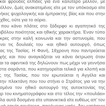
 και φρούδες ελπίδες για ένα καλύτερο μέλλον, με
λλον, ζωές ανακατεμένες είτε με τον υπόκοσμο είτε
ήκες ψυχολογικής και έμπρακτης βίας και που στην
χθες, ούτε για το αύριο.
 που κάνει πλάτες στο ξάδερφο κι αγαπητικό της
φιβόλου ποιότητας και ηθικής χαρακτήρα. Έναν τύπο
κρες στην καλή κοινωνία και την αστυνομία, που
νει τις δουλειές του -και ηθικό αυτουργό, όπως
νίας της Τασίας. Η Φανή, 18χρονη που παντρεύεται
χής και που αναγκάζεται να κάνει έκτρωση όταν
αι τα αφεντικά της δηλώνουν πως μέχρι να γεννήσει
τα σαράντα, που κατηγορείται τελικά για κλοπή και
 της Τασίας, που τον ερωτεύεται η Αγγέλα και
 την πλεκτάνη που του στήνει ο Στράτος για να την
ωσμένα τον ηθικό αυτουργό της αυτοκτονίας της
ταρ του κινηματογράφου και στο τέλος την «πουλάει»
α αυτά δοσμένα είτε υπαινικτικά είτε ευθέως απ’ τον
ιά ταινία αργότερα, παρόμοιας υφής, δεν κατάφερε