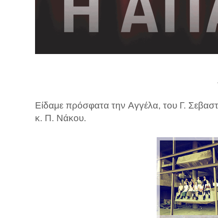
λ
λ
α
γ
ή
Είδαμε πρόσφατα την Αγγέλα, του Γ. Σεβαστ
κ. Π. Νάκου.