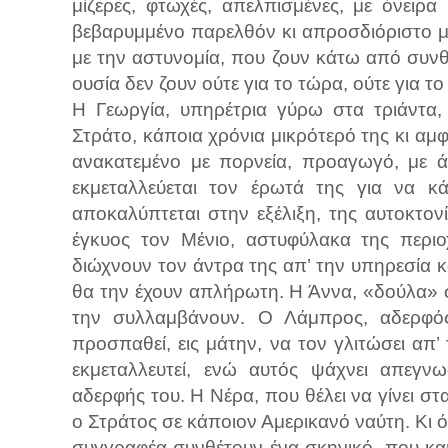
μίζερες, φτωχές, απελπισμένες, με όνειρα
βεβαρυμμένο παρελθόν κι απροσδιόριστο μέ
με την αστυνομία, που ζουν κάτω από συνθ
ουσία δεν ζουν ούτε για το τώρα, ούτε για το 
Η Γεωργία, υπηρέτρια γύρω στα τριάντα,
Στράτο, κάποια χρόνια μικρότερό της κι αμ
ανακατεμένο με πορνεία, προαγωγό, με ά
εκμεταλλεύεται τον έρωτά της για να κά
αποκαλύπτεται στην εξέλιξη, της αυτοκτο
έγκυος τον Μένιο, αστυφύλακα της περιο
διώχνουν τον άντρα της απ’ την υπηρεσία κ
θα την έχουν απλήρωτη. Η Άννα, «δούλα» σ
την συλλαμβάνουν. Ο Λάμπρος, αδερφός
προσπαθεί, εις μάτην, να τον γλιτώσει απ’
εκμεταλλευτεί, ενώ αυτός ψάχνει απεγν
αδερφής του. Η Νέρα, που θέλει να γίνει σ
ο Στράτος σε κάποιον Αμερικανό ναύτη. Κι όλ
συγγραφέα συνθέτουν ένα σκηνικό, που καμ