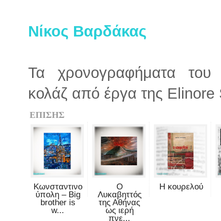
Νίκος Βαρδάκας
Τα χρονογραφήματα του
κολάζ από έργα της Elinore
ΕΠΙΣΗΣ
Κωνσταντινο
Ο
Η κουρελού
ύπολη – Big
Λυκαβηττός
brother is
της Αθήνας
w...
ως ιερή
πνε...