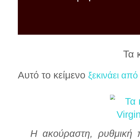
λ
λ
α
γ
ή
Τα 
Αυτό το κείμενο
ξεκινάει από
Η ακούραστη, ρυθμική 