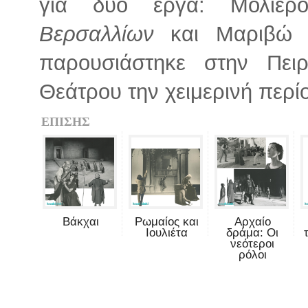
για δύο έργα: Μολιέ
Βερσαλλίων
και Μαριβ
παρουσιάστηκε στην Πει
Θεάτρου την χειμερινή περί
ΕΠΙΣΗΣ
Βάκχαι
Ρωμαίος και
Αρχαίο
Ιουλιέτα
δράμα: Οι
νεότεροι
ρόλοι