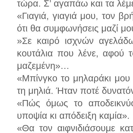
τώρα. Σ’ αγαπάω και τα λέμ
«Γιαγιά, γιαγιά μου, τον βρ
ότι θα συμφωνήσεις μαζί μου.
»Σε καιρό ισχνών αγελάδ
κουτάλια που λένε, αφού 
μαζεμένη»…
«Μπίνγκο το μηλαράκι μου
τη μηλιά. Ήταν ποτέ δυνατό
«Πώς όμως το αποδεικνύ
υποψία κι απόδειξη καμία».
«Θα τον αιφνιδιάσουμε κα