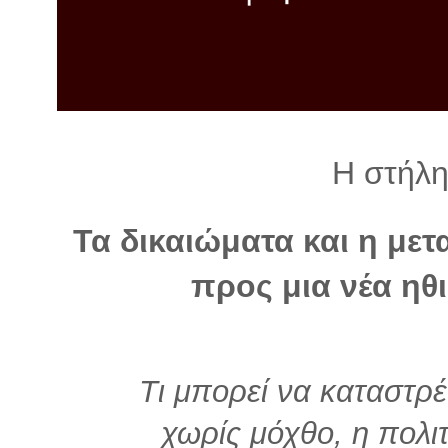
λ
λ
α
γ
ή
Η στήλη
Τα δικαιώματα και η με
προς μια νέα ηθ
Τι μπορεί να καταστρέ
χωρίς μόχθο, η πολι