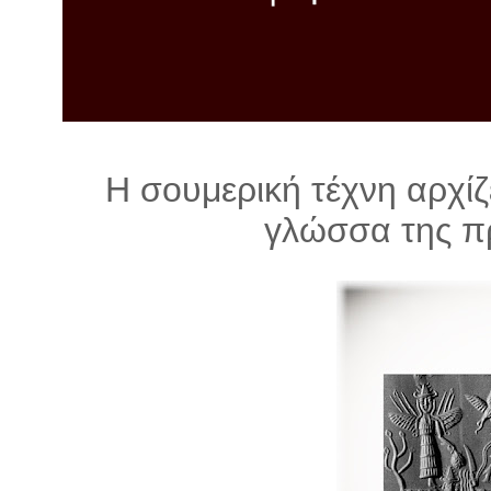
λ
λ
α
γ
ή
Η σουμερική τέχνη αρχίζ
γλώσσα της π