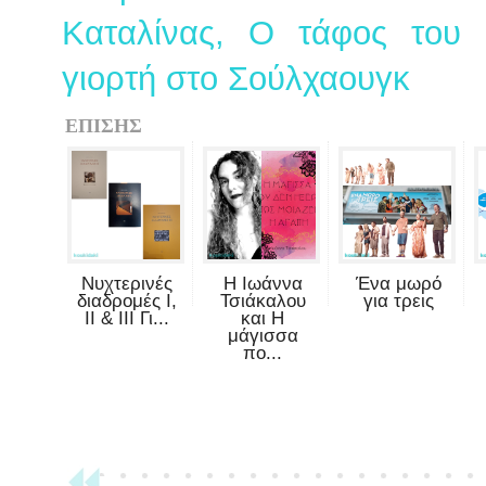
Καταλίνας, Ο τάφος του 
γιορτή στο Σούλχαουγκ
ΕΠΙΣΗΣ
Νυχτερινές
Η Ιωάννα
Ένα μωρό
διαδρομές Ι,
Τσιάκαλου
για τρεις
ΙΙ & ΙΙΙ Γι...
και Η
μάγισσα
πο...