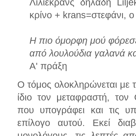
Λίλιεκρανς δηλαδή Liljekr
κρίνο + krans=στεφάνι, 
Η πιο όμορφη μού φόρεσε
από λουλούδια γαλανά κα
Α' πράξη
Ο τόμος ολοκληρώνεται με 
ίδιο τον μεταφραστή, το
που υπογράφει και τις υπ
επίλογο αυτού. Εκεί δια
μονολόγους, τις
λεπτές απ